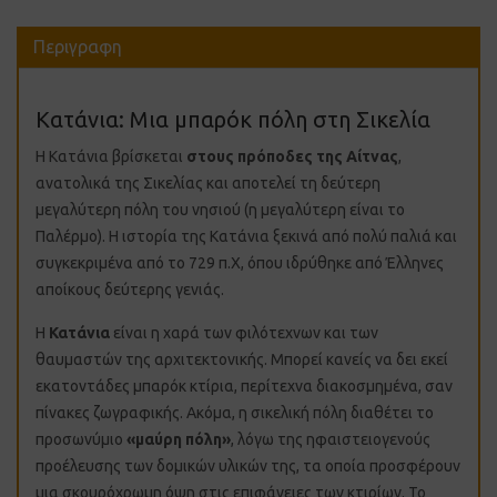
Περιγραφη
Κατάνια: Μια μπαρόκ πόλη στη Σικελία
Η Κατάνια βρίσκεται
στους πρόποδες της Αίτνας
,
ανατολικά της Σικελίας και αποτελεί τη δεύτερη
μεγαλύτερη πόλη του νησιού (η μεγαλύτερη είναι το
Παλέρμο). Η ιστορία της Κατάνια ξεκινά από πολύ παλιά και
συγκεκριμένα από το 729 π.Χ, όπου ιδρύθηκε από Έλληνες
αποίκους δεύτερης γενιάς.
Η
Κατάνια
είναι η χαρά των φιλότεχνων και των
θαυμαστών της αρχιτεκτονικής. Μπορεί κανείς να δει εκεί
εκατοντάδες μπαρόκ κτίρια, περίτεχνα διακοσμημένα, σαν
πίνακες ζωγραφικής. Ακόμα, η σικελική πόλη διαθέτει το
προσωνύμιο
«μαύρη πόλη»
, λόγω της ηφαιστειογενούς
προέλευσης των δομικών υλικών της, τα οποία προσφέρουν
μια σκουρόχρωμη όψη στις επιφάνειες των κτιρίων. Το