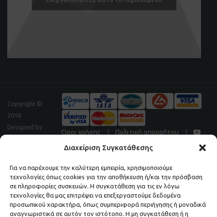
Copyright ©
2018
Designed by
Όροι χρήσης
|
Πολιτική απορρήτου
|
Digitalpeak
Διαχείριση Συγκατάθεσης
Για να παρέχουμε την καλύτερη εμπειρία, χρησιμοποιούμε
τεχνολογίες όπως cookies για την αποθήκευση ή/και την πρόσβαση
Μάθετε πρώτοι τα νέα και τις προσφορές μας.
σε πληροφορίες συσκευών. Η συγκατάθεση για τις εν λόγω
τεχνολογίες θα μας επιτρέψει να επεξεργαστούμε δεδομένα
ΕΓΓΡΑΦΕΙΤΕ ΣΤΟ NEWSLETTER ΜΑΣ.
προσωπικού χαρακτήρα, όπως συμπεριφορά περιήγησης ή μοναδικά
αναγνωριστικά σε αυτόν τον ιστότοπο. Η μη συγκατάθεση ή η