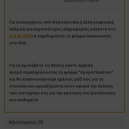
αεροπορική εταιρεία
Για αναχωρήσεις από Θεσσαλονίκη ή άλλη επαρχιακή
πόλη και για περισσότερες πληροφορίες καλέστε στο
210 6517509
ή συμπληρώστε τη φόρμα επικοινωνίας
στο πλάι
Για να προλάβετε τις θέσεις κάντε άμμεση
αγορά συμπληρώνοντας τη φόρμα ”Αγορά Πακέτου”
και θα επικοινωνήσουμε αμέσως μαζί σας για τα
στοιχεία που χρειαζόμαστε όσον αφορά την έκδοση
των εισιτηρίων σας και την κράτηση του ξενοδοχείου
που επιθυμείτε
Αξιολογησεις (0)