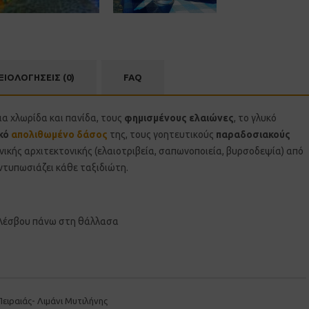
ΞΙΟΛΟΓΗΣΕΙΣ (0)
FAQ
ια χλωρίδα και πανίδα, τους
φημισμένους ελαιώνες
, το γλυκό
κό
απολιθωμένο δάσος
της, τους γοητευτικούς
παραδοσιακούς
ικής αρχιτεκτονικής (ελαιοτριβεία, σαπωνοποιεία, βυρσοδεψία) από
εντυπωσιάζει κάθε ταξιδιώτη.
ς Λέσβου πάνω στη θάλλασα
Πειραιάς- Λιμάνι Μυτιλήνης