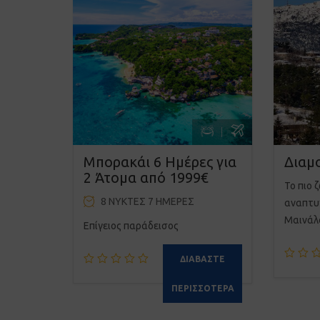
Μπορακάι 6 Ημέρες για
Διαμ
2 Άτομα από 1999€
Το πιο 
8 ΝΎΚΤΕΣ 7 ΗΜΈΡΕΣ
αναπτυ
Μαινάλ
Eπίγειος παράδεισος
ΔΙΑΒΆΣΤΕ
ΠΕΡΙΣΣΌΤΕΡΑ