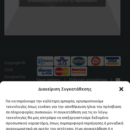
ενεργοποιήσετε αυτό το περιεχόμενο
Copyright ©
2018
Designed by
Όροι χρήσης
|
Πολιτική απορρήτου
|
Digitalpeak
Διαχείριση Συγκατάθεσης
Για να παρέχουμε την καλύτερη εμπειρία, χρησιμοποιούμε
τεχνολογίες όπως cookies για την αποθήκευση ή/και την πρόσβαση
Μάθετε πρώτοι τα νέα και τις προσφορές μας.
σε πληροφορίες συσκευών. Η συγκατάθεση για τις εν λόγω
τεχνολογίες θα μας επιτρέψει να επεξεργαστούμε δεδομένα
ΕΓΓΡΑΦΕΙΤΕ ΣΤΟ NEWSLETTER ΜΑΣ.
προσωπικού χαρακτήρα, όπως συμπεριφορά περιήγησης ή μοναδικά
αναγνωριστικά σε αυτόν τον ιστότοπο. Η μη συγκατάθεση ή η