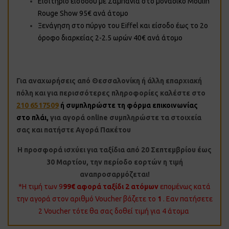
Εισιτήριο εισόδου με Σαμπάνια στο μοναδικό Moulin
Rouge Show 95€ ανά άτομο
Ξενάγηση στο πύργο του Eiffel και είσοδο έως το 2ο
όροφο διαρκείας 2-2.5 ωρών 40€ ανά άτομο
Για αναχωρήσεις από Θεσσαλονίκη ή άλλη επαρχιακή
πόλη και για περισσότερες πληροφορίες καλέστε στο
210 6517509
ή συμπληρώστε τη φόρμα επικοινωνίας
στο πλάι,
για αγορά online συμπληρώστε τα στοιχεία
σας και πατήστε Αγορά Πακέτου
Η προσφορά ισχύει για ταξίδια από 20 Σεπτεμβρίου έως
30 Μαρτίου, την περίοδο εορτών η τιμή
αναπροσαρμόζεται!
*Η τιμή των 9
99€ αφορά ταξίδι 2 ατόμων
επομένως κατά
την αγορά στον αριθμό Voucher βάζετε το
1
. Εαν πατήσετε
2 Voucher τότε θα σας δοθεί τιμή για 4 άτομα