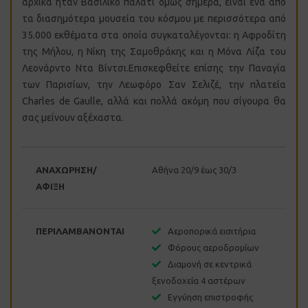
αρχικά ήταν Βασιλικό παλάτι όμως σήμερα, είναι ένα από
τα διασημότερα μουσεία του κόσμου με περισσότερα από
35.000 εκθέματα στα οποία συγκαταλέγονται: η Αφροδίτη
της Μήλου, η Νίκη της Σαμοθράκης και η Μόνα Λίζα του
Λεονάρντο Ντα Βίντσι.Επισκεφθείτε επίσης την Παναγία
των Παρισίων, την Λεωφόρο Σαν Σελιζέ, την πλατεία
Charles de Gaulle, αλλά και πολλά ακόμη που σίγουρα θα
σας μείνουν αξέχαστα.
ΑΝΑΧΩΡΗΣΗ/
Αθήνα 20/9 έως 30/3
ΑΦΙΞΗ
ΠΕΡΙΛΑΜΒΑΝΟΝΤΑΙ
Αεροπορικά εισιτήρια
Φόρους αεροδρομίων
Διαμονή σε κεντρικά
ξενοδοχεία 4 αστέρων
Εγγύηση επιστροφής