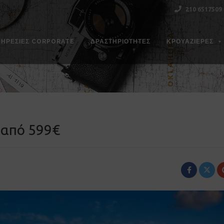
210 6517509
ΠΗΡΕΣΊΕΣ CORPORATE
ΔΡΑΣΤΗΡΙΌΤΗΤΕΣ
ΚΡΟΥΑΖΙΕΡΕΣ
 από 599€