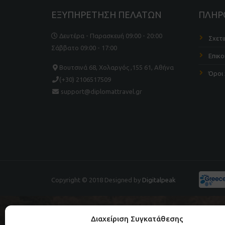
ΕΞΥΠΗΡΕΤΗΣΗ ΠΕΛΑΤΩΝ
ΠΛΗΡ
Δευτέρα - Παρασκευή 09:00 - 20:00
Σχετι
Σάββατο 09:00 - 17:00
Επικο
Βουτσινά 68, Χολαργός ,155 61, Αθήνα
Όροι
(+30) 2106517509
support@diplomattravel.gr
Copyright © 2018 Designed by
Digitalpeak
Διαχείριση Συγκατάθεσης