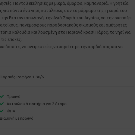
λησιές. Παντού εκκλησιές με μικρά, όμορφα, καμπαναριά. Η γοητεία
 για πάντα ένα νησί, κατάλευκο, σαν το μάρμαρο της, η χαρά του
την Εκατονταπυλιανή, την Αγιά Σοφιά του Αιγαίου, να την σκεπάζει
 κατοίκους, πανέμορφους παραδοσιακούς οικισμούς και αμέτρητες
τόπια καλούδια και λουσμένη στο Παριανό κρασί.Πάρος, το νησί για
 τις εποχές.
σκεδάσετε, να ονειρευτείτε,να χαρείτε με την καρδιά σας και να
Πειραιάς-Ραφήνα 1-30/6
Πρωινό
Ακτοπλοικά εισιτήρια για 2 άτομα
ΦΠΑ
Διαμονή με πρωινό