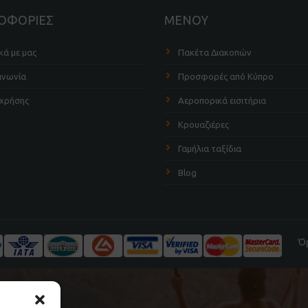
ΟΦΟΡΙΕΣ
ΜΕΝΟΥ
κά με μας
Πακέτα Διακοπών
ινωνία
Προσφορές από Κύπρο
 χρήσης
Αεροπορικά εισιτήρια
Κρουαζιέρες
Γαμήλια ταξίδια
Blog
Ό