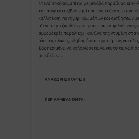
Στενά σοκάκια, σπίτια με μεγάλα παράθυρα κι εκκ
της απλότητας!Ένα νησί που ερωτεύεσαι κι αγαπάς
καλλιτέχνη, πανηγύρι χρωμάτων και αισθήσεων με 
μ’ ένα αέρα ζωοδότη και μαέστρο, με φιλόξενους
αμμουδερές παραλίες.Η κουζίνα της ντυμένη στα ν
όλες τις ηλικίες, πλήθος δραστηριοτήτων, για όλες
Σας περιμένει να χαλαρώσετε, να γευτείτε, να δια
αφεθείτε…
ΑΝΑΧΩΡΗΣΗ/ΑΦΙΞΗ
ΠΕΡΙΛΑΜΒΑΝΟΝΤΑΙ