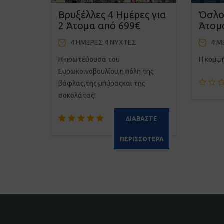
Βρυξέλλες 4 Ημέρες για
Όσλο 
2 Άτομα από 699€
Άτομ
4 ΗΜΕΡΕΣ 4 ΝΥΧΤΕΣ
4 Μ
Η πρωτεύουσα του
Η κομψ
Ευρωκοινοβουλίου,η πόλη της
βάφλας,της μπύραςκαι της
σοκολάτας!
ΔΙΑΒΆΣΤΕ
Βαθμολογήθηκε
2
με
ΠΕΡΙΣΣΌΤΕΡΑ
5.00
από 5 με
βάση
βαθμολογίες
πελάτη