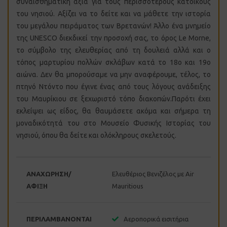
συναισθηματική αξία για τους περισσότερους κατοίκους
του νησιού. Αξίζει να το δείτε και να μάθετε την ιστορία
του μεγάλου πειράματος των Βρετανών! Άλλο ένα μνημείο
της UNESCO διεκδικεί την προσοχή σας, το όρος Le Morne,
το σύμβολο της ελευθερίας από τη δουλειά αλλά και ο
τόπος μαρτυρίου πολλών σκλάβων κατά το 18ο και 19ο
αιώνα. Δεν θα μπορούσαμε να μην αναφέρουμε, τέλος, το
πτηνό Ντόντο που έγινε ένας από τους λόγους ανάδειξης
του Μαυρίκιου σε ξεχωριστό τόπο διακοπών.Παρότι έχει
εκλείψει ως είδος, θα θαυμάσετε ακόμα και σήμερα τη
μοναδικότητά του στο Μουσείο Φυσικής Ιστορίας του
νησιού, όπου θα δείτε και ολόκληρους σκελετούς.
ΑΝΑΧΩΡΗΣΗ/
Ελευθέριος Βενιζέλος με Air
ΑΦΙΞΗ
Mauritious
ΠΕΡΙΛΑΜΒΑΝΟΝΤΑΙ
Αεροπορικά εισιτήρια