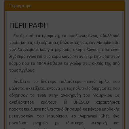
Περιγραφη
ΠΕΡΙΓΡΑΦΗ
Εκτός από τα προφανή, τα ομολογουμένως ειδυλλιακά
τοπία και τις αξεπέραστες θάλασσές του, τον Μαυρίκιο θα
τον λατρέψετε και για μερικούς ακόμα λόγους, που είναι
λιγότερο γνωστοί στο ευρύ κοινό: Ήταν η τρίτη χώρα στον
κόσμο που το 1844 έφθασε το γκολφ στις ακτές της από
τους Άγγλους.
Διαθέτει το δεύτερο παλαιότερο ιππικό όμιλο, που
μάλιστα σχετίζεται έντονα με τις πολιτικές διεργασίες που
οδήγησαν το 1968 στην ανακήρυξη του Μαυρίκιου ως
ανεξάρτητου κράτους. Η UNESCO χαρακτήρισε
προστατευόμενο πολιτιστικό θησαυρό το κέντρο υποδοχής
μεταναστών του Μαυρίκιου, το Aapravasi Ghat, ένα
μοναδικό μνημείο με ιδιαίτερη ιστορική και