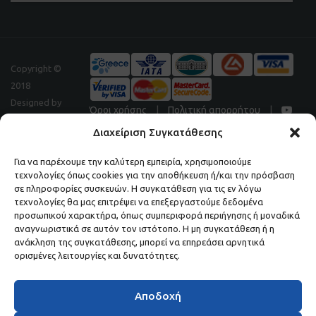
Copyright ©
2018
Designed by
Όροι χρήσης
|
Πολιτική απορρήτου
|
Digitalpeak
Διαχείριση Συγκατάθεσης
Για να παρέχουμε την καλύτερη εμπειρία, χρησιμοποιούμε
τεχνολογίες όπως cookies για την αποθήκευση ή/και την πρόσβαση
Μάθετε πρώτοι τα νέα και τις προσφορές μας.
σε πληροφορίες συσκευών. Η συγκατάθεση για τις εν λόγω
τεχνολογίες θα μας επιτρέψει να επεξεργαστούμε δεδομένα
ΕΓΓΡΑΦΕΙΤΕ ΣΤΟ NEWSLETTER ΜΑΣ.
προσωπικού χαρακτήρα, όπως συμπεριφορά περιήγησης ή μοναδικά
αναγνωριστικά σε αυτόν τον ιστότοπο. Η μη συγκατάθεση ή η
ανάκληση της συγκατάθεσης, μπορεί να επηρεάσει αρνητικά
ορισμένες λειτουργίες και δυνατότητες.
Αποδοχή