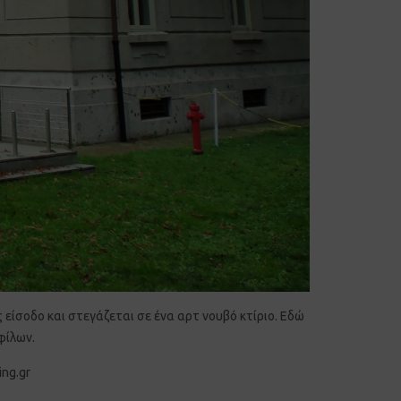
ς είσοδο και στεγάζεται σε ένα αρτ νουβό κτίριο. Εδώ
φίλων.