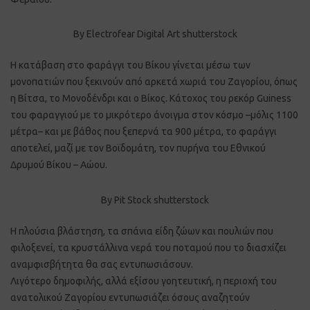
By Electrofear Digital Art shutterstock
Η κατάβαση στο φαράγγι του Βίκου γίνεται μέσω των
μονοπατιών που ξεκινούν από αρκετά χωριά του Ζαγορίου, όπως
η Βίτσα, το Μονοδένδρι και ο Βίκος. Κάτοχος του ρεκόρ Guiness
του φαραγγιού με το μικρότερο άνοιγμα στον κόσμο –μόλις 1100
μέτρα– και με βάθος που ξεπερνά τα 900 μέτρα, το φαράγγι
αποτελεί, μαζί με τον Βοϊδομάτη, τον πυρήνα του Εθνικού
Δρυμού Βίκου – Αώου.
By Pit Stock shutterstock
Η πλούσια βλάστηση, τα σπάνια είδη ζώων και πουλιών που
φιλοξενεί, τα κρυστάλλινα νερά του ποταμού που το διασχίζει
αναμφισβήτητα θα σας εντυπωσιάσουν.
Λιγότερο δημοφιλής, αλλά εξίσου γοητευτική, η περιοχή του
ανατολικού Ζαγορίου εντυπωσιάζει όσους αναζητούν