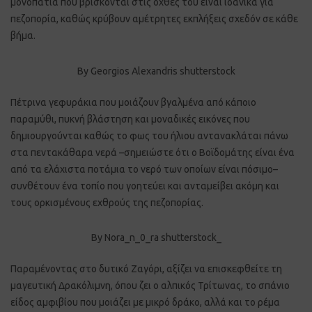
μονοπάτια που βρίσκονται στις όχθες του είναι ιδανικά για
πεζοπορία, καθώς κρύβουν αμέτρητες εκπλήξεις σχεδόν σε κάθε
βήμα.
By Georgios Alexandris shutterstock
Πέτρινα γεφυράκια που μοιάζουν βγαλμένα από κάποιο
παραμύθι, πυκνή βλάστηση και μοναδικές εικόνες που
δημιουργούνται καθώς το φως του ήλιου αντανακλάται πάνω
στα πεντακάθαρα νερά –σημειώστε ότι ο Βοϊδομάτης είναι ένα
από τα ελάχιστα ποτάμια το νερό των οποίων είναι πόσιμο–
συνθέτουν ένα τοπίο που γοητεύει και ανταμείβει ακόμη και
τους ορκισμένους εχθρούς της πεζοπορίας.
By Nora_n_0_ra shutterstock_
Παραμένοντας στο δυτικό Ζαγόρι, αξίζει να επισκεφθείτε τη
μαγευτική Δρακόλιμνη, όπου ζει ο αλπικός Τρίτωνας, το σπάνιο
είδος αμφιβίου που μοιάζει με μικρό δράκο, αλλά και το ρέμα