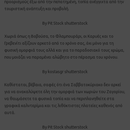
προορισμούς έξω από την πεπατημένη, τοπία ανέγγιχτα από την
τουριστική ανάπτυξη και προβολή.
By Pit Stock shutterstock
Χωριά όπως η Βοβούσα, το Φλαμπουράρι, οι Καρυές και το
Γρεβενίτι αξίζουν αρκετό από το χρόνο σας, όχι μόνο για τη
φυσική ομορφιά τους αλλά και για το παραδοσιακό τους χρώμα,
που μοιάζει να παραμένει αλώβητο στο πέρασμα του χρόνου.
By kostasgr shutterstock
Καθίσταται, βέβαια, σαφές ότι ένα Σαββατοκύριακο δεν αρκεί
για να ανακαλύψετε όλη την ομορφιά των χωριών του Ζαγορίου,
να θαυμάσετε τα φυσικά τοπία και να περιπλανηθείτε στα
γραφικά καλντερίμια και τις λιθόκτιστες πλατείες καθενός από
αυτά.
By Pit Stock shutterstock