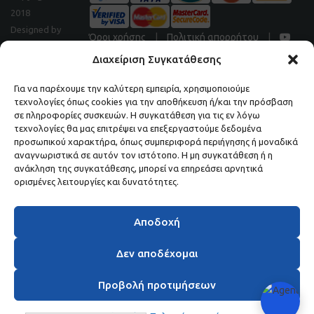
2018
Designed by
Όροι χρήσης
|
Πολιτική απορρήτου
|
Digitalpeak
Διαχείριση Συγκατάθεσης
Για να παρέχουμε την καλύτερη εμπειρία, χρησιμοποιούμε
τεχνολογίες όπως cookies για την αποθήκευση ή/και την πρόσβαση
Μάθετε πρώτοι τα νέα και τις προσφορές μας.
σε πληροφορίες συσκευών. Η συγκατάθεση για τις εν λόγω
τεχνολογίες θα μας επιτρέψει να επεξεργαστούμε δεδομένα
ΕΓΓΡΑΦΕΙΤΕ ΣΤΟ NEWSLETTER ΜΑΣ.
προσωπικού χαρακτήρα, όπως συμπεριφορά περιήγησης ή μοναδικά
αναγνωριστικά σε αυτόν τον ιστότοπο. Η μη συγκατάθεση ή η
ανάκληση της συγκατάθεσης, μπορεί να επηρεάσει αρνητικά
ορισμένες λειτουργίες και δυνατότητες.
Αποδοχή
Δεν αποδέχομαι
Προβολή προτιμήσεων
Ζητήστε Δωρεάν Προσφορά