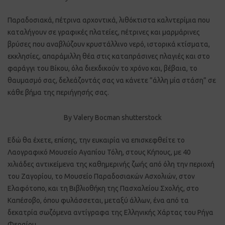
Παραδοσιακά, πέτρινα αρχοντικά, λιθόκτιστα καλντερίμια που
καταλήγουν σε γραφικές πλατείες, πέτρινες και μαρμάρινες
βρύσες που αναβλύζουν κρυστάλλινο νερό, ιστορικά κτίσματα,
εκκλησίες, απαράμιλλη θέα στις καταπράσινες πλαγιές και στο
φαράγγι του Βίκου, όλα διεκδικούν το χρόνο και, βέβαια, το
θαυμασμό σας, δελεάζοντάς σας να κάνετε ”άλλη μία στάση” σε
κάθε βήμα της περιήγησής σας.
By Valery Bocman shutterstock
Εδώ θα έχετε, επίσης, την ευκαιρία να επισκεφθείτε το
Λαογραφικό Μουσείο Αγαπίου Τόλη, στους Κήπους, με 40
χιλιάδες αντικείμενα της καθημερινής ζωής από όλη την περιοχή
του Ζαγορίου, το Μουσείο Παραδοσιακών Ασχολιών, στον
Ελαφότοπο, και τη Βιβλιοθήκη της Πασχαλείου Σχολής, στο
Καπέσοβο, όπου φυλάσσεται, μεταξύ άλλων, ένα από τα
δεκατρία σωζόμενα αντίγραφα της Ελληνικής Χάρτας του Ρήγα
Φεραίου.