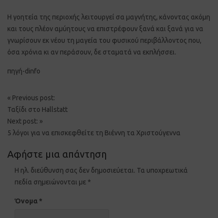
Η γοητεία της περιοχής λειτουργεί σα μαγνήτης, κάνοντας ακόμη
και τους πλέον αμύητους να επιστρέφουν ξανά και ξανά για να
γνωρίσουν εκ νέου τη μαγεία του φυσικού περιβάλλοντος που,
όσα χρόνια κι αν περάσουν, δε σταματά να εκπλήσσει.
πηγή-dinfo
Post
«
Previous post:
navigation
Ταξίδι στο Hallstatt
Next post:
»
5 λόγοι για να επισκεφθείτε τη Βιέννη τα Χριστούγεννα
Αφήστε μια απάντηση
Η ηλ. διεύθυνση σας δεν δημοσιεύεται.
Τα υποχρεωτικά
πεδία σημειώνονται με
*
Όνομα
*