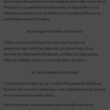
φανατικούς θαυμαστές που επιστρέφουν εδώ κάθε χρόνο για να
θαυμάσουν τη μοναδική αρχιτεκτονική, να περιηγηθούν στα
λιθόστρωτα σοκάκια, να απολαύσουν τη μοναδική θέα και να
αισθανθούν κοντά στη φύση.
By Georgios Kritsotakis shutterstock
Ο ίδιος ο ποταμός Βοϊδομάτης αποτελεί ένα από τα
μαγευτικότερα τοπία της περιοχής, το ιδανικότερο, ίσως,
σκηνικό για πεζοπορικές διαδρομές, ατελείωτες περιηγήσεις,
αλλά και extreme sports, για τους λάτρεις του είδους.
By John Ioannidis shutterstock
Τα καταγάλανα νερά του, με σταθερή θερμοκρασία 4 βαθμών
Κελσίου όλο το χρόνο, προκαλούν τους τολμηρούς για μία βουτιά
κατά τους καλοκαιρινούς μήνες.
Αυτή την εποχή, τα πλαισιωμένα από αιωνόβια πλατάνια