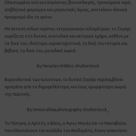
Πλαισιωμένα από καταπράσινες βουνοπλαγιές, τρεχούμενα νερά,
επιβλητικά φαράγγια και μαγευτικές λίμνες, αποτελούν ιδανικό
προορισμό όλο το χρόνο.
Με έκταση χιλίων περίπου τετραγωνικών χιλιομέτρων, το Ζαγόρι
χωρίζεται στο δυτικό, ανατολικό και κεντρικό τμήμα, καθένα με
τα δικά του, ιδιαίτερα χαρακτηριστικά, τη δική του ιστορία και,
βέβαια, τα δικά του, μοναδικά χωριά.
By Heracles Kritikos shutterstock
Βορειοδυτικά των Ιωαννίνων, το δυτικό Ζαγόρι περιλαμβάνει
ορισμένα από τα δημοφιλέστερα, και ίσως ομορφότερα χωριά
της περιοχής.
By lenisecalleja.photography shutterstock_
Το Πάπιγκο, η Αρίστη, ο Βίκος, ο Άγιος Μηνάς και το Μεσοβούνι,
που πλαισιώνουν την κοιλάδα του Βοϊδομάτη, έχουν αποκτήσει