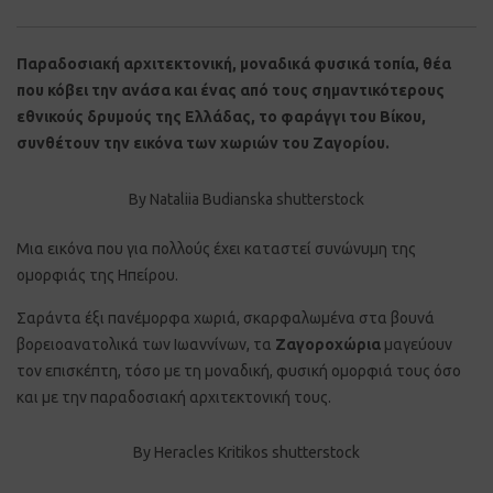
Παραδοσιακή αρχιτεκτονική, μοναδικά φυσικά τοπία, θέα
που κόβει την ανάσα και ένας από τους σημαντικότερους
εθνικούς δρυμούς της Ελλάδας, το φαράγγι του Βίκου,
συνθέτουν την εικόνα των χωριών του Ζαγορίου.
By Nataliia Budianska shutterstock
Μια εικόνα που για πολλούς έχει καταστεί συνώνυμη της
ομορφιάς της Ηπείρου.
Σαράντα έξι πανέμορφα χωριά, σκαρφαλωμένα στα βουνά
βορειοανατολικά των Ιωαννίνων, τα
Ζαγοροχώρια
μαγεύουν
τον επισκέπτη, τόσο με τη μοναδική, φυσική ομορφιά τους όσο
και με την παραδοσιακή αρχιτεκτονική τους.
By Heracles Kritikos shutterstock