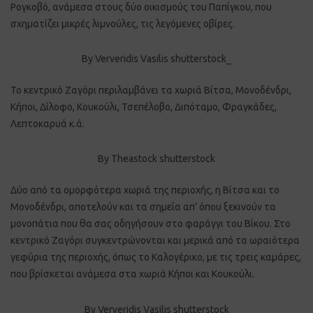
Ρογκοβό, ανάμεσα στους δύο οικισμούς του Παπίγκου, που
σχηματίζει μικρές λιμνούλες, τις λεγόμενες οβίρες.
By Ververidis Vasilis shutterstock_
Το κεντρικό Ζαγόρι περιλαμβάνει τα χωριά Βίτσα, Μονοδένδρι,
Κήποι, Δίλοφο, Κουκούλι, Τσεπέλοβο, Διπόταμο, Φραγκάδες,
Λεπτοκαρυά κ.ά.
By Theastock shutterstock
Δύο από τα ομορφότερα χωριά της περιοχής, η Βίτσα και το
Μονοδένδρι, αποτελούν και τα σημεία απ’ όπου ξεκινούν τα
μονοπάτια που θα σας οδηγήσουν στο φαράγγι του Βίκου. Στο
κεντρικό Ζαγόρι συγκεντρώνονται και μερικά από τα ωραιότερα
γεφύρια της περιοχής, όπως το Καλογέρικο, με τις τρεις καμάρες,
που βρίσκεται ανάμεσα στα χωριά Κήποι και Κουκούλι.
By Ververidis Vasilis shutterstock