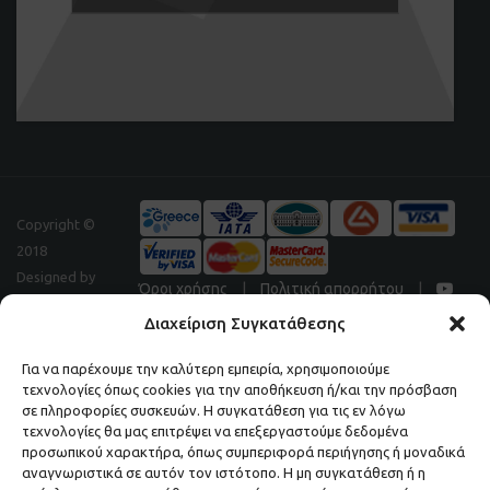
Copyright ©
2018
Designed by
Όροι χρήσης
|
Πολιτική απορρήτου
|
Digitalpeak
Διαχείριση Συγκατάθεσης
Για να παρέχουμε την καλύτερη εμπειρία, χρησιμοποιούμε
τεχνολογίες όπως cookies για την αποθήκευση ή/και την πρόσβαση
Μάθετε πρώτοι τα νέα και τις προσφορές μας.
σε πληροφορίες συσκευών. Η συγκατάθεση για τις εν λόγω
τεχνολογίες θα μας επιτρέψει να επεξεργαστούμε δεδομένα
ΕΓΓΡΑΦΕΙΤΕ ΣΤΟ NEWSLETTER ΜΑΣ.
προσωπικού χαρακτήρα, όπως συμπεριφορά περιήγησης ή μοναδικά
αναγνωριστικά σε αυτόν τον ιστότοπο. Η μη συγκατάθεση ή η