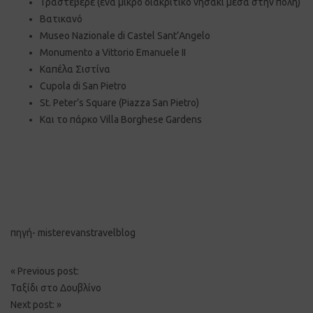
Τραστέβερε (ένα μικρό διακριτικό νησάκι μέσα στην πόλη)
Βατικανό
Museo Nazionale di Castel Sant’Angelo
Monumento a Vittorio Emanuele II
Καπέλα Σιστίνα
Cupola di San Pietro
St. Peter’s Square (Piazza San Pietro)
Και το πάρκο Villa Borghese Gardens
πηγή- misterevanstravelblog
Post
«
Previous post:
navigation
Ταξίδι στο Δουβλίνο
Next post:
»