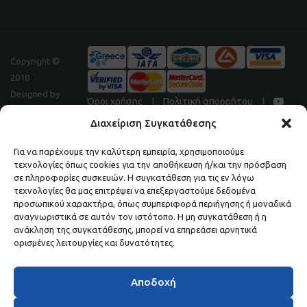
Copyright ©
2018
Designed by
Όροι χρήσης
|
Πολιτική απορρήτου
|
Digitalpeak
Διαχείριση Συγκατάθεσης
Για να παρέχουμε την καλύτερη εμπειρία, χρησιμοποιούμε
τεχνολογίες όπως cookies για την αποθήκευση ή/και την πρόσβαση
Μάθετε πρώτοι τα νέα και τις προσφορές μας.
σε πληροφορίες συσκευών. Η συγκατάθεση για τις εν λόγω
τεχνολογίες θα μας επιτρέψει να επεξεργαστούμε δεδομένα
ΕΓΓΡΑΦΕΙΤΕ ΣΤΟ NEWSLETTER ΜΑΣ.
προσωπικού χαρακτήρα, όπως συμπεριφορά περιήγησης ή μοναδικά
αναγνωριστικά σε αυτόν τον ιστότοπο. Η μη συγκατάθεση ή η
ανάκληση της συγκατάθεσης, μπορεί να επηρεάσει αρνητικά
ορισμένες λειτουργίες και δυνατότητες.
Αποδοχή