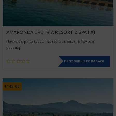
AMARONDA ERETRIA RESORT & SPA (ΙΧ)
Πάσχα στην πανέμορφη Ερέτρια µε γλέντι & ζωντανή
µουσική!
ΠΡΟΣΘΉΚΗ ΣΤΟ ΚΑΛΆΘΙ
€
145.00