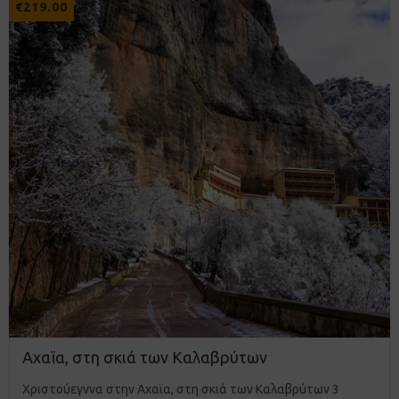
€
219.00
με βάση
βαθμολογίες
πελάτη
Αχαϊα, στη σκιά των Καλαβρύτων
Χριστούεγννα στην Αχαϊα, στη σκιά των Καλαβρύτων 3