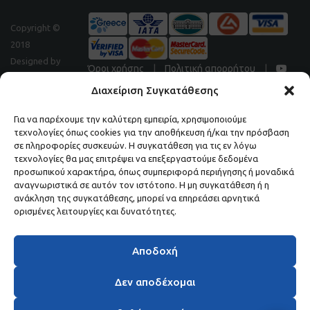
Copyright ©
2018
Designed by
Όροι χρήσης
|
Πολιτική απορρήτου
|
Digitalpeak
Διαχείριση Συγκατάθεσης
Για να παρέχουμε την καλύτερη εμπειρία, χρησιμοποιούμε
τεχνολογίες όπως cookies για την αποθήκευση ή/και την πρόσβαση
Μάθετε πρώτοι τα νέα και τις προσφορές μας.
σε πληροφορίες συσκευών. Η συγκατάθεση για τις εν λόγω
τεχνολογίες θα μας επιτρέψει να επεξεργαστούμε δεδομένα
ΕΓΓΡΑΦΕΙΤΕ ΣΤΟ NEWSLETTER ΜΑΣ.
προσωπικού χαρακτήρα, όπως συμπεριφορά περιήγησης ή μοναδικά
αναγνωριστικά σε αυτόν τον ιστότοπο. Η μη συγκατάθεση ή η
ανάκληση της συγκατάθεσης, μπορεί να επηρεάσει αρνητικά
ορισμένες λειτουργίες και δυνατότητες.
Αποδοχή
Δεν αποδέχομαι