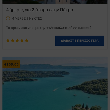
4 ήμερες για 2 άτομα στην Πάτμο
4 ΜΈΡΕΣ 3 ΝΎΧΤΕΣ
Το αρχοντικό νησί με την <<Αποκαλυπτική >> ομορφιά
ΔΙΑΒΆΣΤΕ ΠΕΡΙΣΣΌΤΕΡΑ
Βαθμολογήθηκε
4
με
5.00
από 5 με
€
169.00
βάση
βαθμολογίες
πελάτη