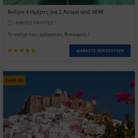
Άνδρο 4 Ημέρες για 2 Άτομα από 369€
4 ΜΈΡΕΣ 3 ΝΎΧΤΕΣ
Το νησί με τους αμέτρητους θυσαυρούς !
ΔΙΑΒΆΣΤΕ ΠΕΡΙΣΣΌΤΕΡΑ
Βαθμολογήθηκε
12
με
4.92
από 5 με
€
499.00
βάση
βαθμολογίες
πελάτη