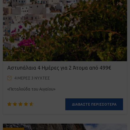
Αστυπάλαια 4 Ημέρες για 2 Άτομα από 499€
4 ΜΈΡΕΣ 3 ΝΎΧΤΕΣ
«Πεταλούδα του Αιγαίου»
ΔΙΑΒΆΣΤΕ ΠΕΡΙΣΣΌΤΕΡΑ
Βαθμολογήθηκε
6
με
4.67
από 5