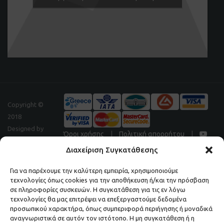
Copyright ©
2018
Designed by
Όροι χρήσης
|
Πολιτική απορρήτου
|
Digitalpeak
Διαχείριση Συγκατάθεσης
Για να παρέχουμε την καλύτερη εμπειρία, χρησιμοποιούμε
τεχνολογίες όπως cookies για την αποθήκευση ή/και την πρόσβαση
Μάθετε πρώτοι τα νέα και τις προσφορές μας.
σε πληροφορίες συσκευών. Η συγκατάθεση για τις εν λόγω
τεχνολογίες θα μας επιτρέψει να επεξεργαστούμε δεδομένα
ΕΓΓΡΑΦΕΙΤΕ ΣΤΟ NEWSLETTER ΜΑΣ.
προσωπικού χαρακτήρα, όπως συμπεριφορά περιήγησης ή μοναδικά
αναγνωριστικά σε αυτόν τον ιστότοπο. Η μη συγκατάθεση ή η