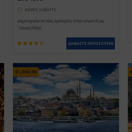
4 DAYS 3 NIGHTS
Δημιουργήστε νέες εμπειρίες στην γνωστή ως
‘’Λευκή Πόλη’
ΔΙΑΒΆΣΤΕ ΠΕΡΙΣΣΌΤΕΡΑ
Βαθμολογήθηκε
2
με
4.50
από 5
€
1,080.00
με βάση
βαθμολογίες
πελάτη