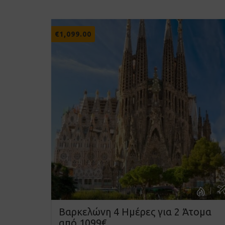
€
1,099.00
Βαρκελώνη 4 Ημέρες για 2 Άτομα
από 1099€