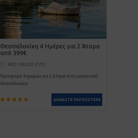
Θεσσαλονίκη 4 Ημέρες για 2 Άτομα
από 399€
ΑΠΌ 1/8 ΈΩΣ 31/12
Προσφορά 4 ημερών για 2 άτομα στην μαγευτική
Θεσσαλονίκη!
ΔΙΑΒΆΣΤΕ ΠΕΡΙΣΣΌΤΕΡΑ
Βαθμολογήθηκε
1
με
5.00
από 5 με
βάση
βαθμολογία