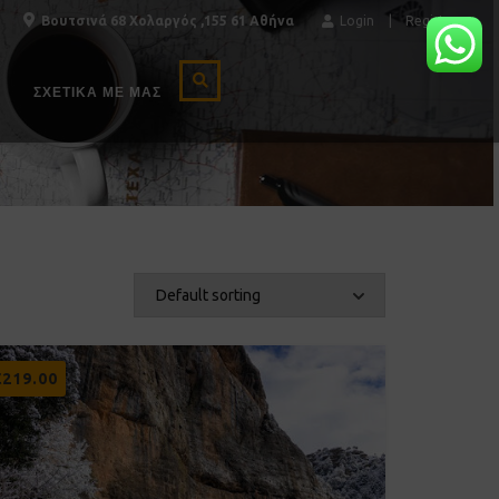
Βουτσινά 68 Χολαργός ,155 61 Αθήνα
Login
Register
ΣΧΕΤΙΚΆ ΜΕ ΜΑΣ
€
219.00