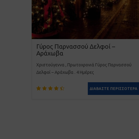
Γύρος Παρνασσού Δελφοί –
Αράχωβα
Χριστούγεννα , Πρωτοχρονιά
Γύρος Παρνασσού
Δελφοί – Αράχωβα . 4 Ημέρες
ΔΙΑΒΆΣΤΕ ΠΕΡΙΣΣΌΤΕΡΑ
Βαθμολογήθηκε
2
με
4.50
από 5
με βάση
βαθμολογίες
πελάτη