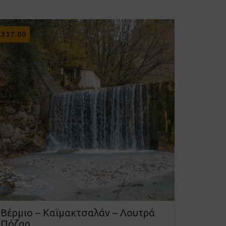
€
337.00
Βέρµιο – Καϊµακτσαλάν – Λουτρά
Πόζαρ