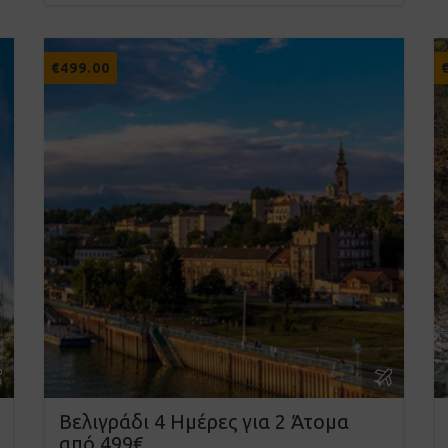
€
499.00
Βελιγράδι 4 Ημέρες για 2 Άτομα
από 499€