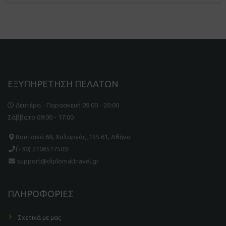
με
5.00
από 5 με
βάση
βαθμολογία
πελάτη
ΕΞΥΠΗΡΕΤΗΣΗ ΠΕΛΑΤΩΝ
Δευτέρα - Παρασκευή 09:00 - 20:00
Σάββατο 09:00 - 17:00
Βουτσινά 68, Χολαργός ,155 61, Αθήνα
(+30) 2106517509
support@diplomattravel.gr
ΠΛΗΡΟΦΟΡΙΕΣ
Σχετικά με μας