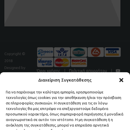
Copyright ©
2018
Designed by
Όροι χρήσης
|
Πολιτική απορρήτου
|
Digitalpeak
Διαχείριση Συγκατάθεσης
Για να παρέχουμε την καλύτερη εμπειρία, χρησιμοποιούμε
τεχνολογίες όπως cookies για την αποθήκευση ή/και την πρόσβαση
Μάθετε πρώτοι τα νέα και τις προσφορές μας.
σε πληροφορίες συσκευών. Η συγκατάθεση για τις εν λόγω
τεχνολογίες θα μας επιτρέψει να επεξεργαστούμε δεδομένα
ΕΓΓΡΑΦΕΙΤΕ ΣΤΟ NEWSLETTER ΜΑΣ.
προσωπικού χαρακτήρα, όπως συμπεριφορά περιήγησης ή μοναδικά
αναγνωριστικά σε αυτόν τον ιστότοπο. Η μη συγκατάθεση ή η
ανάκληση της συγκατάθεσης, μπορεί να επηρεάσει αρνητικά