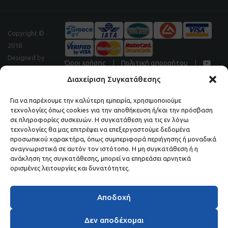
Copyright ©
2018
Designed by
Όροι χρήσης
|
Πολιτική απορρήτου
|
Digitalpeak
Διαχείριση Συγκατάθεσης
Για να παρέχουμε την καλύτερη εμπειρία, χρησιμοποιούμε
τεχνολογίες όπως cookies για την αποθήκευση ή/και την πρόσβαση
Μάθετε πρώτοι τα νέα και τις προσφορές μας.
σε πληροφορίες συσκευών. Η συγκατάθεση για τις εν λόγω
τεχνολογίες θα μας επιτρέψει να επεξεργαστούμε δεδομένα
ΕΓΓΡΑΦΕΙΤΕ ΣΤΟ NEWSLETTER ΜΑΣ.
προσωπικού χαρακτήρα, όπως συμπεριφορά περιήγησης ή μοναδικά
αναγνωριστικά σε αυτόν τον ιστότοπο. Η μη συγκατάθεση ή η
ανάκληση της συγκατάθεσης, μπορεί να επηρεάσει αρνητικά
ορισμένες λειτουργίες και δυνατότητες.
Αποδοχή
Δεν αποδέχομαι