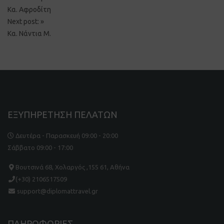
navigation
Κα. Αφροδίτη
Next post:
»
Κα. Νάντια Μ.
ΕΞΥΠΗΡΕΤΗΣΗ ΠΕΛΑΤΩΝ
Δευτέρα - Παρασκευή 09:00 - 20:00
Σάββατο 09:00 - 17:00
Βουτσινά 68, Χολαργός ,155 61, Αθήνα
(+30) 2106517509
support@diplomattravel.gr
ΠΛΗΡΟΦΟΡΙΕΣ