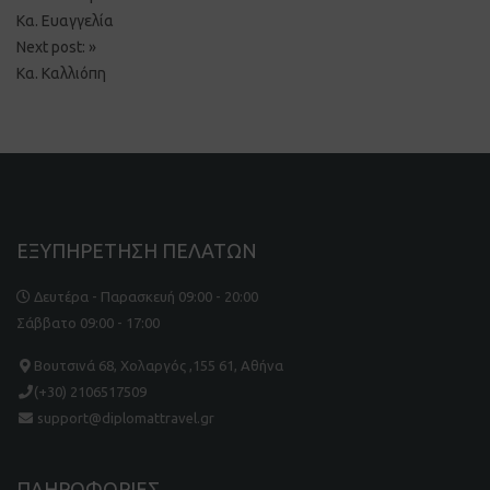
navigation
Κα. Ευαγγελία
Next post:
»
Κα. Καλλιόπη
ΕΞΥΠΗΡΕΤΗΣΗ ΠΕΛΑΤΩΝ
Δευτέρα - Παρασκευή 09:00 - 20:00
Σάββατο 09:00 - 17:00
Βουτσινά 68, Χολαργός ,155 61, Αθήνα
(+30) 2106517509
support@diplomattravel.gr
ΠΛΗΡΟΦΟΡΙΕΣ