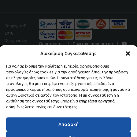
Copyright ©
2018
Designed by
Όροι χρήσης
|
Πολιτική απορρήτου
|
Digitalpeak
Διαχείριση Συγκατάθεσης
Για να παρέχουμε την καλύτερη εμπειρία, χρησιμοποιούμε
τεχνολογίες όπως cookies για την αποθήκευση ή/και την πρόσβαση
Μάθετε πρώτοι τα νέα και τις προσφορές μας.
σε πληροφορίες συσκευών. Η συγκατάθεση για τις εν λόγω
τεχνολογίες θα μας επιτρέψει να επεξεργαστούμε δεδομένα
ΕΓΓΡΑΦΕΙΤΕ ΣΤΟ NEWSLETTER ΜΑΣ.
προσωπικού χαρακτήρα, όπως συμπεριφορά περιήγησης ή μοναδικά
αναγνωριστικά σε αυτόν τον ιστότοπο. Η μη συγκατάθεση ή η
ανάκληση της συγκατάθεσης, μπορεί να επηρεάσει αρνητικά
ορισμένες λειτουργίες και δυνατότητες.
Αποδοχή