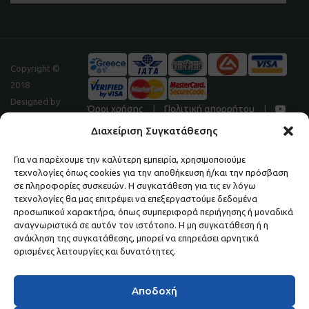
Copyright ©
2018
Designed by
Όροι χρήσης
|
Πολιτική απορρήτου
|
Digitalpeak
Διαχείριση Συγκατάθεσης
Για να παρέχουμε την καλύτερη εμπειρία, χρησιμοποιούμε
τεχνολογίες όπως cookies για την αποθήκευση ή/και την πρόσβαση
Μάθετε πρώτοι τα νέα και τις προσφορές μας.
σε πληροφορίες συσκευών. Η συγκατάθεση για τις εν λόγω
τεχνολογίες θα μας επιτρέψει να επεξεργαστούμε δεδομένα
ΕΓΓΡΑΦΕΙΤΕ ΣΤΟ NEWSLETTER ΜΑΣ.
προσωπικού χαρακτήρα, όπως συμπεριφορά περιήγησης ή μοναδικά
αναγνωριστικά σε αυτόν τον ιστότοπο. Η μη συγκατάθεση ή η
ανάκληση της συγκατάθεσης, μπορεί να επηρεάσει αρνητικά
ορισμένες λειτουργίες και δυνατότητες.
Αποδοχή