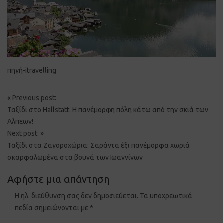
πηγή-itravelling
Post
«
Previous post:
navigation
Ταξίδι στο Hallstatt: Η πανέμορφη πόλη κάτω από την σκιά των
Άλπεων!
Next post:
»
Ταξίδι στα Ζαγοροχώρια: Σαράντα έξι πανέμορφα χωριά
σκαρφαλωμένα στα βουνά των Ιωαννίνων
Αφήστε μια απάντηση
Η ηλ. διεύθυνση σας δεν δημοσιεύεται.
Τα υποχρεωτικά
πεδία σημειώνονται με
*