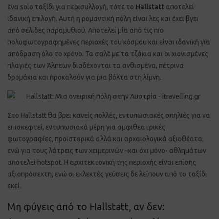
ένα solo ταξίδι για περισυλλογή, τότε το
Hallstatt
αποτελεί
ιδανική επιλογή. Αυτή η ρομαντική πόλη είναι λες και έχει βγει
από σελίδες παραμυθιού. Αποτελεί μία από τις πιο
πολυφωτογραφημένες περιοχές του κόσμου και είναι ιδανική για
απόδραση όλο το χρόνο. Τα σαλέ με τα τζάκια και οι χιονισμένες
πλαγιές των Άλπεων διαδέχονται τα ανθισμένα, πέτρινα
δρομάκια και προκαλούν για μια βόλτα στη λίμνη.
Στο Hallstatt θα βρει κανείς πολλές, εντυπωσιακές σπηλιές για να
επισκεφτεί, εντυπωσιακά μέρη για αμφιθεατρικές
φωτογραφίες, προϊστορικά αλλά και αρχαιολογικά αξιοθέατα,
ενώ για τους λάτρεις των χειμερινών –και όχι μόνο- αθλημάτων
αποτελεί hotspot. Η αρχιτεκτονική της περιοχής είναι επίσης
αξιοπρόσεχτη, ενώ οι εκλεκτές γεύσεις δε λείπουν από το ταξίδι
εκεί.
Μη φύγεις από το Hallstatt, αν δεν: