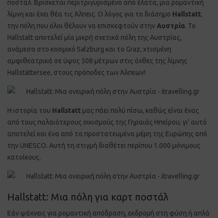
ποστάλ. Βρίσκεται περιτριγυρισμένο από έλατα, μια ρομαντική
λίμνη και έχει θέα τις Άλπεις. Ο λόγος για το διάσημο
Hallstatt
,
την πόλη που όλοι θέλουν να επισκεφτούν στην
Αυστρία
. Το
Hallstatt αποτελεί μία μικρή σχετικά πόλη της Αυστρίας,
ανάμεσα στο κοσμικό Salzburg και το Graz, χτισμένη
αμφιθεατρικά σε ύψος 508 μέτρων στις όχθες της λίμνης
Hallstättersee, στους πρόποδες των Άλπεων!
Η ιστορία του
Hallstatt
μας πάει πολύ πίσω, καθώς είναι ένας
από τους παλαιότερους οικισμούς της Γηραιάς Ηπείρου, γι’ αυτό
αποτελεί και ένα από τα προστατευμένα μέρη της Ευρώπης από
την UNESCO. Αυτή τη στιγμή διαθέτει περίπου 1.000 μόνιμους
κατοίκους.
Hallstatt: Μια πόλη για καρτ ποστάλ
Εάν ψάχνεις για ρομαντική απόδραση, εκδρομή στη φύση ή απλά