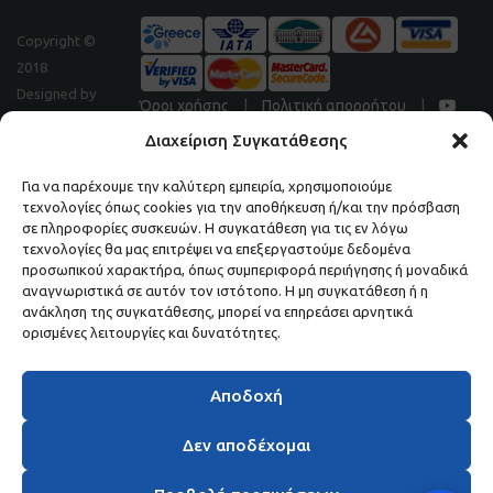
Copyright ©
2018
Designed by
Όροι χρήσης
|
Πολιτική απορρήτου
|
Digitalpeak
Διαχείριση Συγκατάθεσης
Για να παρέχουμε την καλύτερη εμπειρία, χρησιμοποιούμε
τεχνολογίες όπως cookies για την αποθήκευση ή/και την πρόσβαση
Μάθετε πρώτοι τα νέα και τις προσφορές μας.
σε πληροφορίες συσκευών. Η συγκατάθεση για τις εν λόγω
τεχνολογίες θα μας επιτρέψει να επεξεργαστούμε δεδομένα
ΕΓΓΡΑΦΕΙΤΕ ΣΤΟ NEWSLETTER ΜΑΣ.
προσωπικού χαρακτήρα, όπως συμπεριφορά περιήγησης ή μοναδικά
αναγνωριστικά σε αυτόν τον ιστότοπο. Η μη συγκατάθεση ή η
ανάκληση της συγκατάθεσης, μπορεί να επηρεάσει αρνητικά
ορισμένες λειτουργίες και δυνατότητες.
Αποδοχή
Δεν αποδέχομαι