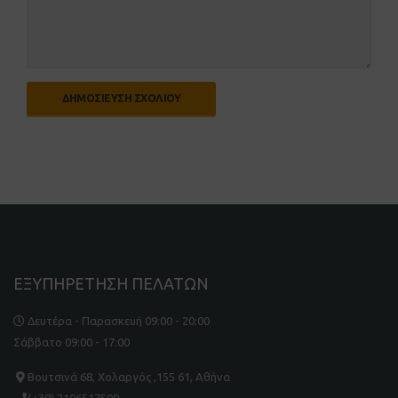
ΕΞΥΠΗΡΕΤΗΣΗ ΠΕΛΑΤΩΝ
Δευτέρα - Παρασκευή 09:00 - 20:00
Σάββατο 09:00 - 17:00
Βουτσινά 68, Χολαργός ,155 61, Αθήνα
(+30) 2106517509