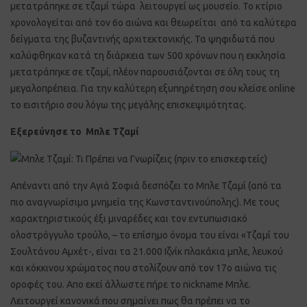
μετατράπηκε σε τζαμί τώρα λειτουργεί ως μουσείο. Το κτίριο
χρονολογείται από τον 6ο αιώνα και θεωρείται από τα καλύτερα
δείγματα της βυζαντινής αρχιτεκτονικής. Τα ψηφιδωτά που
καλύφθηκαν κατά τη διάρκεια των 500 χρόνων που η εκκλησία
μετατράπηκε σε τζαμί, πλέον παρουσιάζονται σε όλη τους τη
μεγαλοπρέπεια. Για την καλύτερη εξυπηρέτηση σου κλείσε online
το εισιτήριο σου λόγω της μεγάλης επισκεψιμότητας.
Εξερεύνησε το Μπλε Τζαμί
Απέναντι από την Αγιά Σοφιά δεσπόζει το Μπλε Τζαμί (από τα
πιο αναγνωρίσιμα μνημεία της Κωνσταντινούπολης). Με τους
χαρακτηριστικούς έξι μιναρέδες και τον εντυπωσιακό
ολοστρόγγυλο τρούλο, – το επίσημο όνομα του είναι «Τζαμί του
Σουλτάνου Αμχέτ-, είναι τα 21.000 Ιζνίκ πλακάκια μπλε, λευκού
και κόκκινου χρώματος που στολίζουν από τον 17ο αιώνα τις
οροφές του. Απο εκεί άλλωστε πήρε το nickname Μπλε.
Λειτουργεί κανονικά που σημαίνει πως θα πρέπει να το