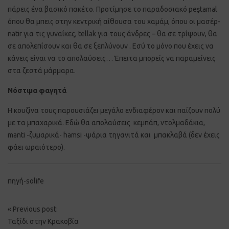
πάρεις ένα βασικό πακέτο. Προτίμησε το παραδοσιακό peştamal
όπου θα μπεις στην κεντρική αίθουσα του χαμάμ, όπου οι μασέρ-
natir για τις γυναίκες, tellak για τους άνδρες – θα σε τρίψουν, θα
σε απολεπίσουν και θα σε ξεπλύνουν . Εσύ το μόνο που έχεις να
κάνεις είναι να το απολαύσεις… Έπειτα μπορείς να παραμείνεις
στα ζεστά μάρμαρα.
Νόστιμα φαγητά
Η κουζίνα τους παρουσιάζει μεγάλο ενδιαφέρον και παίζουν πολύ
με τα μπαχαρικά. Εδώ θα απολαύσεις κεμπάπ, ντολμαδάκια,
manti -ζυμαρικά- hamsi -ψάρια τηγανιτά και μπακλαβά (δεν έχεις
φάει ωραιότερο).
πηγή-solife
Post
«
Previous post:
navigation
Ταξίδι στην Κρακοβία