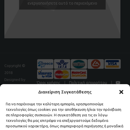
ενεργοποιήσετε αυτό το περιεχόμενο
Copyright ©
2018
Designed by
Όροι χρήσης
|
Πολιτική απορρήτου
|
Digitalpeak
Διαχείριση Συγκατάθεσης
Για να παρέχουμε την καλύτερη εμπειρία, χρησιμοποιούμε
τεχνολογίες όπως cookies για την αποθήκευση ή/και την πρόσβαση
Μάθετε πρώτοι τα νέα και τις προσφορές μας.
σε πληροφορίες συσκευών. Η συγκατάθεση για τις εν λόγω
τεχνολογίες θα μας επιτρέψει να επεξεργαστούμε δεδομένα
ΕΓΓΡΑΦΕΙΤΕ ΣΤΟ NEWSLETTER ΜΑΣ.
προσωπικού χαρακτήρα, όπως συμπεριφορά περιήγησης ή μοναδικά