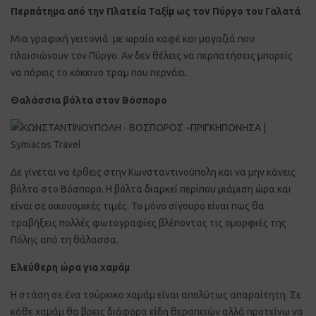
Περπάτημα από την Πλατεία Ταξίμ ως τον Πύργο του Γαλατά
Μια γραφική γειτονιά με ωραία καφέ και μαγαζιά που
πλαισιώνουν τον Πύργο. Αν δεν θέλεις να περπατήσεις μπορείς
να πάρεις το κόκκινο τραμ που περνάει.
Θαλάσσια βόλτα στον Βόσπορο
Δε γίνεται να έρθεις στην Κωνσταντινούπολη και να μην κάνεις
βόλτα στο Βόσπορο. Η βόλτα διαρκεί περίπου μιάμιση ώρα και
είναι σε οικονομικές τιμές. Το μόνο σίγουρο είναι πως θα
τραβήξεις πολλές φωτογραφίες βλέποντας τις ομορφιές της
Πόλης από τη θάλασσα.
Ελεύθερη ώρα για χαμάμ
Η στάση σε ένα τούρκικο χαμάμ είναι απολύτως απαραίτητη. Σε
κάθε χαμάμ θα βρεις διάφορα είδη θεραπειών αλλά προτείνω να