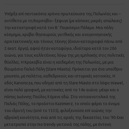
Υπήρξε επί πεντακόσια χρόνια πρωτεύουσα της Πολωνίας και –
αντίθετα με τη Βαρσοβία– ξέφυγε (με κάποιες μικρές απώλειες)
την καταστροφή κατά τον Β΄ Παγκόσμιο Πόλεμο. Μια πόλη-
κόσμημα, κρύβει θησαυρούς γοτθικής και αναγεννησιακής
αρχιτεκτονικής και τόνους τέχνης (έχουν καταγραφεί πάνω από
2 εκατ. έργα), αφού ήταν καταφύγιο, ιδιαίτερα κατά τον 20ό
αιώνα, για τους καλλιτέχνες λόγω της μη εμπλοκής στις πολιτικές
θύελλες. Η Κρακοβία είναι η χαϊδεμένη της Πολωνίας, με μια
θαυμάσια Παλιά Πόλη (Stare Miasto). Πρόκειται για ένα υπαίθριο
μουσείο, με παλάτια, καθεδρικούς και ιστορικές κατοικίες. Η
οδός Kanonicza, που οδηγεί από τη Stare Miasto στο λόφο Wawel,
είναι πολύ γραφική, με κατοικίες από το 14ο αιώνα: μέχρι και ο
πάπας Ιωάννης Παύλος ΙΙ έμενε εδώ. Στα νοτιοανατολικά της
Παλιάς Πόλης, το προάστιο Kazimierz, το οποίο φέρει το όνομα
του ιδρυτή του (από το 1335), φιλοξενούσε επί αιώνες την
εβραϊκή κοινότητα, ενώ από τις αρχές της δεκαετίας του ’90 έχει
μετατραπεί στην πιο trendy γειτονιά της πόλης, με έντονη