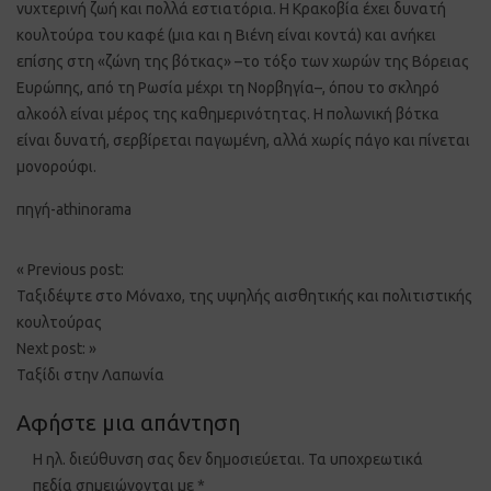
νυχτερινή ζωή και πολλά εστιατόρια. Η Κρακοβία έχει δυνατή
κουλτούρα του καφέ (μια και η Βιένη είναι κοντά) και ανήκει
επίσης στη «ζώνη της βότκας» –το τόξο των χωρών της Βόρειας
Ευρώπης, από τη Ρωσία μέχρι τη Νορβηγία–, όπου το σκληρό
αλκοόλ είναι μέρος της καθημερινότητας. Η πολωνική βότκα
είναι δυνατή, σερβίρεται παγωμένη, αλλά χωρίς πάγο και πίνεται
μονορούφι.
πηγή-athinorama
Post
«
Previous post:
navigation
Ταξιδέψτε στο Μόναχο, της υψηλής αισθητικής και πολιτιστικής
κουλτούρας
Next post:
»
Ταξίδι στην Λαπωνία
Αφήστε μια απάντηση
Η ηλ. διεύθυνση σας δεν δημοσιεύεται.
Τα υποχρεωτικά
πεδία σημειώνονται με
*