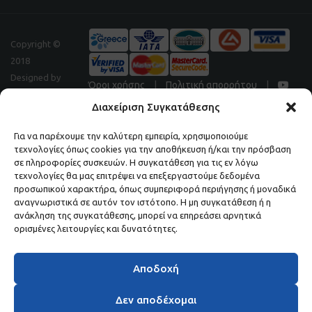
Copyright ©
2018
Designed by
Όροι χρήσης
|
Πολιτική απορρήτου
|
Digitalpeak
Διαχείριση Συγκατάθεσης
Για να παρέχουμε την καλύτερη εμπειρία, χρησιμοποιούμε
τεχνολογίες όπως cookies για την αποθήκευση ή/και την πρόσβαση
Μάθετε πρώτοι τα νέα και τις προσφορές μας.
σε πληροφορίες συσκευών. Η συγκατάθεση για τις εν λόγω
τεχνολογίες θα μας επιτρέψει να επεξεργαστούμε δεδομένα
ΕΓΓΡΑΦΕΙΤΕ ΣΤΟ NEWSLETTER ΜΑΣ.
προσωπικού χαρακτήρα, όπως συμπεριφορά περιήγησης ή μοναδικά
αναγνωριστικά σε αυτόν τον ιστότοπο. Η μη συγκατάθεση ή η
ανάκληση της συγκατάθεσης, μπορεί να επηρεάσει αρνητικά
ορισμένες λειτουργίες και δυνατότητες.
Αποδοχή
Δεν αποδέχομαι