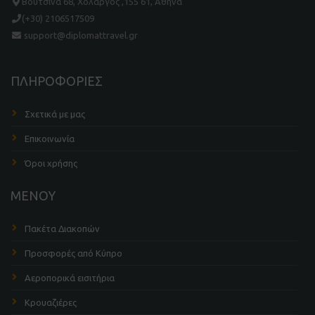
Βουτσινά 68, Χολαργός ,155 61, Αθήνα
(+30) 2106517509
support@diplomattravel.gr
ΠΛΗΡΟΦΟΡΙΕΣ
Σχετικά με μας
Επικοινωνία
Όροι χρήσης
ΜΕΝΟΥ
Πακέτα Διακοπών
Προσφορές από Κύπρο
Αεροπορικά εισιτήρια
Κρουαζιέρες