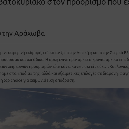
ατοκύριακο στον προορισμό που έχε
l στην Αράχωβα
νι χειμερινή εκδρομή, ειδικά αν ζει στην Αττική ή και στην Στερεά Ελ
ροορισμό και όχι άδικα. Η αρχή έγινε πριν αρκετά χρόνια αρχικά επε
των χειμερινών προορισμών είτε κάνει κανείς σκι είτε όχι… Και λογι
αμε στα «πόδια» της, αλλά και εξαιρετικές επιλογές σε διαμονή, φαγ
η top choice για χειμωνιάτικη απόδραση.