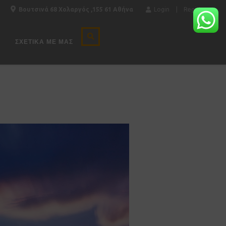
Βουτσινά 68 Χολαργός ,155 61 Αθήνα
Login
Register
ΣΧΕΤΙΚΆ ΜΕ ΜΑΣ