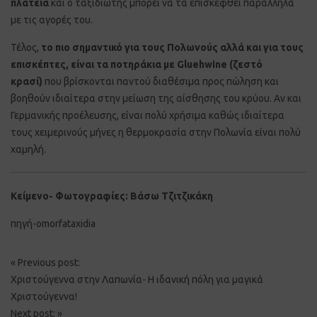
πλατεία
και ο ταξιδιώτης μπορεί να τα επισκεφθεί παράλληλα
με τις αγορές του.
Τέλος,
το πιο σημαντικό για τους Πολωνούς αλλά και για τους
επισκέπτες, είναι τα ποτηράκια με Gluehwine (ζεστό
κρασί)
που βρίσκονται παντού διαθέσιμα προς πώληση και
βοηθούν ιδιαίτερα στην μείωση της αίσθησης του κρύου. Αν και
Γερμανικής προέλευσης, είναι πολύ χρήσιμα καθώς ιδιαίτερα
τους χειμερινούς μήνες η θερμοκρασία στην Πολωνία είναι πολύ
χαμηλή.
Κείμενο- Φωτογραφίες: Βάσω Τζιτζικάκη
πηγή-omorfataxidia
Post
«
Previous post:
navigation
Χριστούγεννα στην Λαπωνία- Η ιδανική πόλη για μαγικά
Χριστούγεννα!
Next post:
»