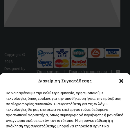
Copyright ©
2018
Designed by
Όροι χρήσης
|
Πολιτική απορρήτου
|
Digitalpeak
Διαχείριση Συγκατάθεσης
Για να παρέχουμε την καλύτερη εμπειρία, χρησιμοποιούμε
τεχνολογίες όπως cookies για την αποθήκευση ή/και την πρόσβαση
Μάθετε πρώτοι τα νέα και τις προσφορές μας.
σε πληροφορίες συσκευών. Η συγκατάθεση για τις εν λόγω
τεχνολογίες θα μας επιτρέψει να επεξεργαστούμε δεδομένα
ΕΓΓΡΑΦΕΙΤΕ ΣΤΟ NEWSLETTER ΜΑΣ.
προσωπικού χαρακτήρα, όπως συμπεριφορά περιήγησης ή μοναδικά
αναγνωριστικά σε αυτόν τον ιστότοπο. Η μη συγκατάθεση ή η
ανάκληση της συγκατάθεσης, μπορεί να επηρεάσει αρνητικά