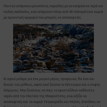
Παντού υπάρχουν μονοπάτια, παραλίες με καταπράσινα νερά και
παλιές εκκλησίες, ενώ υπάρχουν πάνω από 40 πηλιορείτικα χωριά
με αρχοντική ομορφιά που μπορείς να επισκεφτείς.
Κι αφού μιλάμε για ένα μαγικό μέρος, προφανώς θα έχει και
δικούς του μύθους, αφού εκεί ζούσαν οι Κένταυροι και ο σοφός
Χείρωνας. Μην ξεχάσεις να πιεις το κρυστάλλινο «αθάνατο
νερό» από την πλατεία της Μακρινίτσας, ενώ αξίζει να
επισκεφτείς και τα χωριά Τσαγκαράδα και Μηλιές. Επιπλέον, αν