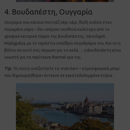
4. Βουδαπέστη, Ουγγαρία
Ζευγάρια που κάνουν πατινάζ χέρι-χέρι, θολή ανάσα στον
παγωμένο αέρα – δεν υπάρχει πουθενά καλύτερα από το
γραφικό κεντρικό πάρκο της Βουδαπέστης, Varosligeti
Műjégpálya, με το τεράστιο υπαίθριο παγοδρόμιο του. Και αν η
βόλτα σε αυτό σας πάγωσε για τα καλά…. η Βουδαπέστη είναι
γνωστή για τα περίτεχνα thermal spa της.
Tip:
Τη νύχτα αναζητήστε τα «ruin bar» – ατμοσφαιρικά μπαρ
που δημιουργήθηκαν έντεχνα σε εγκαταλελειμμένα κτίρια.