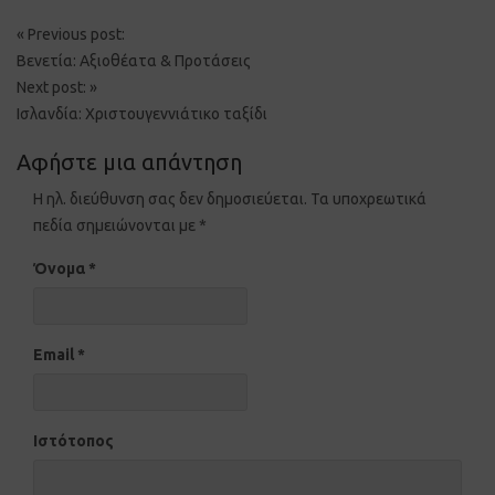
Post
«
Previous post:
navigation
Βενετία: Αξιοθέατα & Προτάσεις
Next post:
»
Ισλανδία: Χριστουγεννιάτικο ταξίδι
Αφήστε μια απάντηση
Η ηλ. διεύθυνση σας δεν δημοσιεύεται.
Τα υποχρεωτικά
πεδία σημειώνονται με
*
Όνομα
*
Email
*
Ιστότοπος