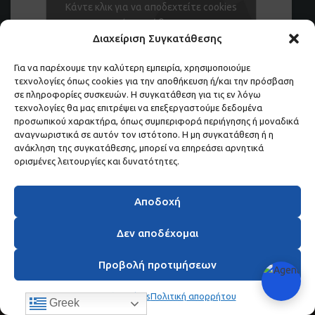
Κάντε κλικ για να αποδεχτείτε cookies
εμπορικής προώθησης και να
Διαχείριση Συγκατάθεσης
ενεργοποιήσετε αυτό το περιεχόμενο
Για να παρέχουμε την καλύτερη εμπειρία, χρησιμοποιούμε
τεχνολογίες όπως cookies για την αποθήκευση ή/και την πρόσβαση
Μάθετε πρώτοι τα νέα και τις προσφορές μας.
σε πληροφορίες συσκευών. Η συγκατάθεση για τις εν λόγω
τεχνολογίες θα μας επιτρέψει να επεξεργαστούμε δεδομένα
ΕΓΓΡΑΦΕΙΤΕ ΣΤΟ NEWSLETTER ΜΑΣ.
προσωπικού χαρακτήρα, όπως συμπεριφορά περιήγησης ή μοναδικά
αναγνωριστικά σε αυτόν τον ιστότοπο. Η μη συγκατάθεση ή η
ανάκληση της συγκατάθεσης, μπορεί να επηρεάσει αρνητικά
ορισμένες λειτουργίες και δυνατότητες.
Copyright ©
Αποδοχή
2018
Designed by
Όροι χρήσης
|
Πολιτική απορρήτου
|
Δεν αποδέχομαι
Digitalpeak
Προβολή προτιμήσεων
Ζητήστε Δωρεάν Προσφορά
Πολιτική Cookies
Πολιτική απορρήτου
Greek