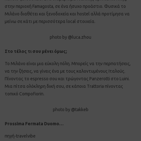
στην περιοχή Famagosta, σε ένα ήσυχο προάστιο. Φυσικά το
Μιλάνο διαθέτει και ξενοδοχεία και hostel αλλά προτίμησα να
μείνω σε κάτι με περισσότερα local στοιχεία.
photo by @luca.zhou
Στο τέλος τι σου μένει όμως;
Το Μιλάνο είναι μια εύκολη πόλη. Μπορείς να την περπατήσεις,
να την ζήσεις, να γίνεις ένα με τους καλοντυμένους Ιταλούς.
Πίνοντας το espresso σου και τρώγοντας Panzerotti στο Luini.
Μια πίτσα ολόκληρη δική σου, σε κάποια Τrattoria πίνοντας
τοπικό Compofiorin.
photo by @takkeb
Prossima Fermata Duomo…
πηγή-travelvibe