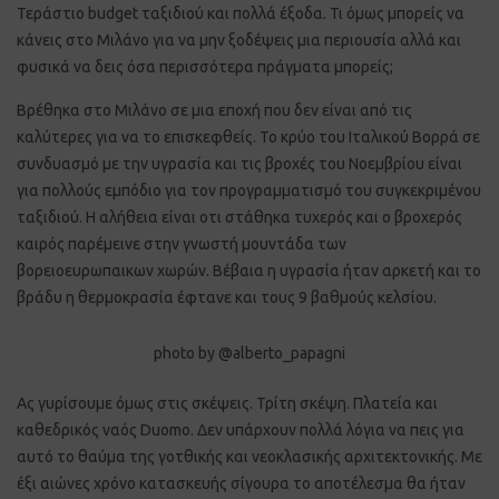
Τεράστιο budget ταξιδιού και πολλά έξοδα. Τι όμως μπορείς να
κάνεις στο Μιλάνο για να μην ξοδέψεις μια περιουσία αλλά και
φυσικά να δεις όσα περισσότερα πράγματα μπορείς;
Βρέθηκα στο Μιλάνο σε μια εποχή που δεν είναι από τις
καλύτερες για να το επισκεφθείς. Το κρύο του Ιταλικού Βορρά σε
συνδυασμό με την υγρασία και τις βροχές του Νοεμβρίου είναι
για πολλούς εμπόδιο για τον προγραμματισμό του συγκεκριμένου
ταξιδιού. Η αλήθεια είναι οτι στάθηκα τυχερός και ο βροχερός
καιρός παρέμεινε στην γνωστή μουντάδα των
βορειοευρωπαικων χωρών. Βέβαια η υγρασία ήταν αρκετή και το
βράδυ η θερμοκρασία έφτανε και τους 9 βαθμούς κελσίου.
photo by @alberto_papagni
Ας γυρίσουμε όμως στις σκέψεις. Τρίτη σκέψη. Πλατεία και
καθεδρικός ναός Duomo. Δεν υπάρχουν πολλά λόγια να πεις για
αυτό το θαύμα της γοτθικής και νεοκλασικής αρχιτεκτονικής. Με
έξι αιώνες χρόνο κατασκευής σίγουρα το αποτέλεσμα θα ήταν