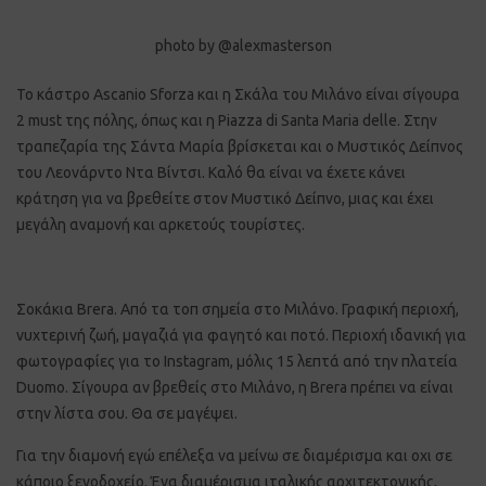
photo by @alexmasterson
Το κάστρο Ascanio Sforza και η Σκάλα του Μιλάνο είναι σίγουρα
2 must της πόλης, όπως και η Piazza di Santa Maria delle. Στην
τραπεζαρία της Σάντα Μαρία βρίσκεται και ο Μυστικός Δείπνος
του Λεονάρντο Ντα Βίντσι. Καλό θα είναι να έχετε κάνει
κράτηση για να βρεθείτε στον Μυστικό Δείπνο, μιας και έχει
μεγάλη αναμονή και αρκετούς τουρίστες.
Σοκάκια Brera. Από τα τοπ σημεία στο Μιλάνο. Γραφική περιοχή,
νυχτερινή ζωή, μαγαζιά για φαγητό και ποτό. Περιοχή ιδανική για
φωτογραφίες για το Instagram, μόλις 15 λεπτά από την πλατεία
Duomo. Σίγουρα αν βρεθείς στο Μιλάνο, η Brera πρέπει να είναι
στην λίστα σου. Θα σε μαγέψει.
Για την διαμονή εγώ επέλεξα να μείνω σε διαμέρισμα και οχι σε
κάποιο ξενοδοχείο. Ένα διαμέρισμα ιταλικής αρχιτεκτονικής,