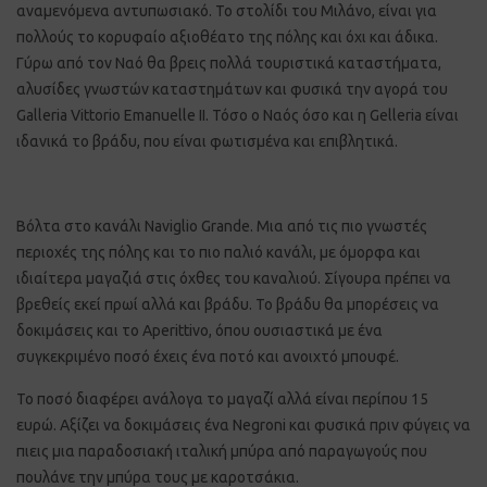
αναμενόμενα αντυπωσιακό. Το στολίδι του Μιλάνο, είναι για
πολλούς το κορυφαίο αξιοθέατο της πόλης και όχι και άδικα.
Γύρω από τον Ναό θα βρεις πολλά τουριστικά καταστήματα,
αλυσίδες γνωστών καταστημάτων και φυσικά την αγορά του
Galleria Vittorio Emanuelle II. Τόσο ο Ναός όσο και η Gelleria είναι
ιδανικά το βράδυ, που είναι φωτισμένα και επιβλητικά.
Βόλτα στο κανάλι Naviglio Grande. Μια από τις πιο γνωστές
περιοχές της πόλης και το πιο παλιό κανάλι, με όμορφα και
ιδιαίτερα μαγαζιά στις όχθες του καναλιού. Σίγουρα πρέπει να
βρεθείς εκεί πρωί αλλά και βράδυ. Το βράδυ θα μπορέσεις να
δοκιμάσεις και το Aperittivo, όπου ουσιαστικά με ένα
συγκεκριμένο ποσό έχεις ένα ποτό και ανοιχτό μπουφέ.
Το ποσό διαφέρει ανάλογα το μαγαζί αλλά είναι περίπου 15
ευρώ. Αξίζει να δοκιμάσεις ένα Negroni και φυσικά πριν φύγεις να
πιεις μια παραδοσιακή ιταλική μπύρα από παραγωγούς που
πουλάνε την μπύρα τους με καροτσάκια.