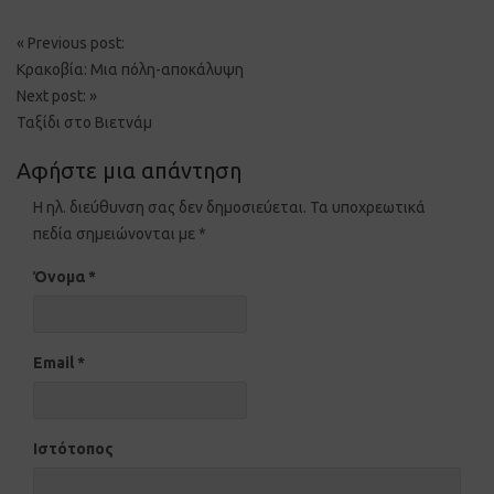
Post
«
Previous post:
navigation
Κρακοβία: Μια πόλη-αποκάλυψη
Next post:
»
Ταξίδι στο Βιετνάμ
Αφήστε μια απάντηση
Η ηλ. διεύθυνση σας δεν δημοσιεύεται.
Τα υποχρεωτικά
πεδία σημειώνονται με
*
Όνομα
*
Email
*
Ιστότοπος